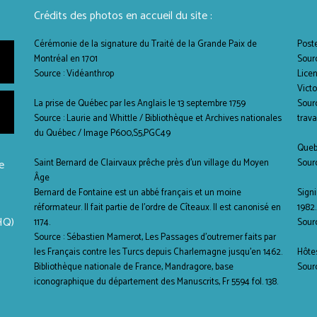
Crédits des photos en accueil du site :
Cérémonie de la signature du Traité de la Grande Paix de
Poste
Montréal en 1701
Sour
Source : Vidéanthrop
Lice
Victo
La prise de Québec par les Anglais le 13 septembre 1759
Sourc
Source : Laurie and Whittle / Bibliothèque et Archives nationales
trava
du Québec / Image P600,S5,PGC49
Queb
e
Saint Bernard de Clairvaux prêche près d'un village du Moyen
Sour
Âge
Bernard de Fontaine est un abbé français et un moine
Signi
réformateur. Il fait partie de l’ordre de Cîteaux. Il est canonisé en
1982.
HQ)
1174.
Sour
Source : Sébastien Mamerot, Les Passages d'outremer faits par
les Français contre les Turcs depuis Charlemagne jusqu'en 1462.
Hôte
Bibliothèque nationale de France, Mandragore, base
Sour
iconographique du département des Manuscrits, Fr 5594 fol. 138.