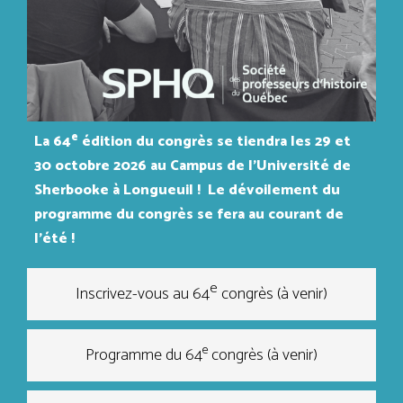
e
La 64
édition du congrès se tiendra les 29 et
30 octobre 2026 au Campus de l'Université de
Sherbooke à Longueuil ! Le dévoilement du
programme du congrès se fera au courant de
l'été !
e
Inscrivez-vous au 64
congrès (à venir)
e
Programme du 64
congrès (à venir)