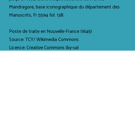
Mandragore, base iconographique du département des
Manuscrits, Fr 5594 fol. 138.
Poste de traite en Nouvelle-France (1645)
Source: TCY/ Wikimedia Commons
Licence: Creative Commons (by-sa)
Victoire du Parti libéral de Jean Lesage aux élections de
1962
Source : Archives de la Fédération des travailleurs et
travailleuses du Québec (FTQ).
Quebec Montreal & Southern Railway locomotive no. 150.
Source: Bibliothèque et archives Canada
Signing of the Proclamation of the Constitution Act, 1982
April 17, 1982.